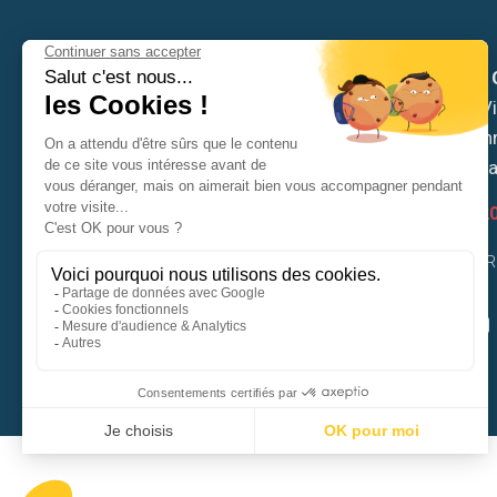
Mairie de
Hôtel de Vil
6 place Ch
53810 Ch
02 43 53 2
CONTACTER 