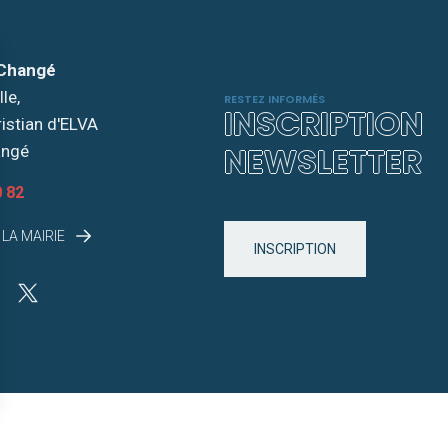
 Changé
le,
RESTEZ INFORMÉS
INSCRIPTION
ristian d'ELVA
NEWSLETTER
angé
0 82
LA MAIRIE
INSCRIPTION