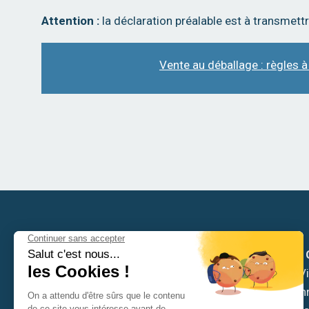
Attention :
la déclaration préalable est à transmett
Vente au déballage : règles à
Mairie de
Hôtel de Vil
6 place Ch