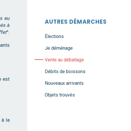
s au
AUTRES DÉMARCHES
nés à
ffet
".
Élections
çants
Je déménage
Vente au déballage
Débits de boissons
e est
Nouveaux arrivants
Objets trouvés
 à la