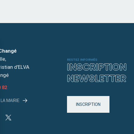
 Changé
le,
RESTEZ INFORMÉS
INSCRIPTION
ristian d'ELVA
NEWSLETTER
angé
0 82
LA MAIRIE
INSCRIPTION