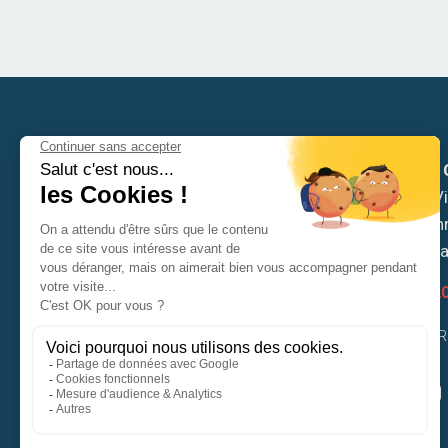
Mairie de
Hôtel de Vil
6 place Ch
53810 Ch
02 43 53 2
CONTACTER 