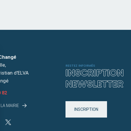
 Changé
le,
RESTEZ INFORMÉS
INSCRIPTION
ristian d'ELVA
NEWSLETTER
angé
0 82
LA MAIRIE
INSCRIPTION