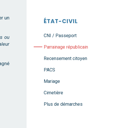
er un
ÉTAT-CIVIL
CNI / Passeport
ts ou
aleur
Parrainage républicain
Recensement citoyen
pagné
PACS
Mariage
Cimetière
Plus de démarches