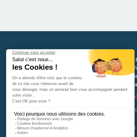
Mairie de
Hôtel de Vil
6 place Ch
53810 Ch
02 43 53 2
CONTACTER 