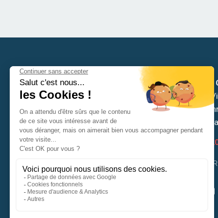
Mairie de
Hôtel de Vil
6 place Ch
53810 Ch
02 43 53 2
CONTACTER 