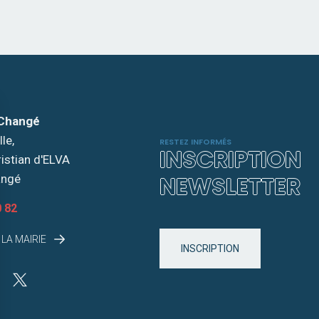
 Changé
le,
RESTEZ INFORMÉS
INSCRIPTION
ristian d'ELVA
NEWSLETTER
angé
0 82
LA MAIRIE
INSCRIPTION