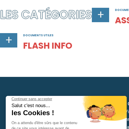
LES CATÉGORIES
+
DOCUMEN
AS
+
DOCUMENTS UTILES
FLASH INFO
Mairie de
Hôtel de Vil
6 place Ch
53810 Ch